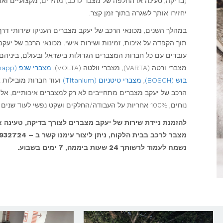
(בדיקה, טעינה או החלפה של מצבר לרכב) מהירים, מקצועיים וא
יחזירו אותך לשגרה בתוך זמן קצר.
במהלך השנים, מכונאי הרכב של יעקב מצברים העניקו שירותי דרך
תוך הקפדה על איכות, זמינות ושירות אישי. מכונאי הרכב של יעק
עובדים עם כל חברות המצברים הגדולות בישראל ובעולם, ביניהם
מצברי ורטה (VARTA), מצברי וולטה (VOLTA),
מצברי שנפ (Schnapp)
בוש (BOSCH)
,
מצברי טיטניום (Titanium)
ועוד חברות מובילות א
הרכב של יעקב מצברים מתחייבים לא רק למצברים איכותיים, אל 
נוחים, 100% אחריות על העבודה/החלקים ושקט נפשי לעוד שנים רבות.
להזמנת ניידת שירות של יעקב מצברים לצורך בדיקה, טעינה 
נשמח לעמוד לרשותך 24 שעות ביממה, 7 ימים בשבוע.