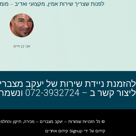
לפנות שצריך שירות אמין, מקצועי ואדיב – מו
אבי בן חיים
להזמנת ניידת שירות של יעקב מצברים
ליצור קשר ב – 072-3932724 ונשמח לעמוד לרשותך!
© כל הזכויות שמורות – יעקב מצברים – מכירה, תיקון והחלפ
קידום על ידי Signup קידום אתרים