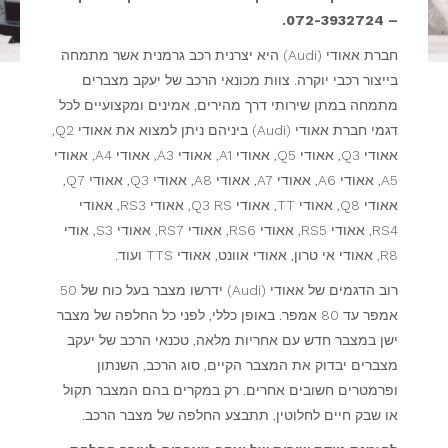
– 072-3932724.
חברת אאודי (Audi) היא יצרנית רכב גרמנית אשר מתמחה
בייצור רכבי יוקרה. צוות מכונאי הרכב של יעקב מצברים
מתמחה במתן שירותי דרך מהירים, אמינים ומקצועיים לכל
דגמי חברת אאודי (Audi) ביניהם ניתן למצוא את אאודי Q2,
אאודי Q3, אאודי Q5, אאודי A1, אאודי A3, אאודי A4, אאודי
A5, אאודי A6, אאודי A7, אאודי A8, אאודי Q3, אאודי Q7,
אאודי Q8, אאודי TT, אאודי Q3 RS, אאודי RS3, אאודי
RS4, אאודי RS5, אאודי RS6, אאודי RS7, אאודי S3, אודי
R8, אאודי אי טרון, אאודי אוונט, אאודי TTS ועוד.
רוב הדגמים של אאודי (Audi) ידרשו מצבר בעל כוח של 50
אמפר עד 80 אמפר. באופן כללי, לפני כל החלפה של מצבר
ישן במצבר חדש עם אחריות מלאה, טכנאי הרכב של יעקב
מצברים יבדוק את המצבר הקיים, סוג הרכב, השנתון
ופרמטרים חשובים אחרים. רק במקרים בהם המצבר תקול
או שבק חיים לחלוטין, תתבצע החלפה של מצבר הרכב.