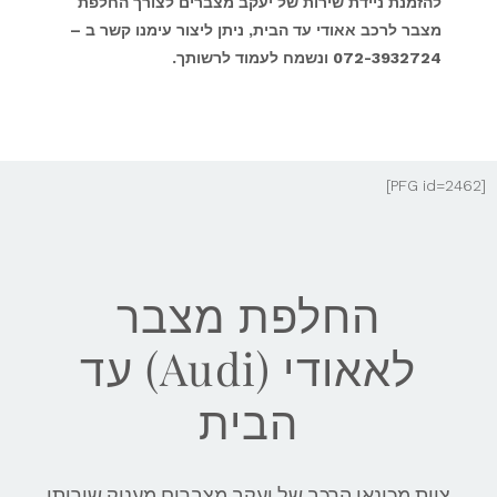
להזמנת ניידת שירות של יעקב מצברים לצורך החלפת
מצבר לרכב אאודי עד הבית, ניתן ליצור עימנו קשר ב –
072-3932724 ונשמח לעמוד לרשותך.
[PFG id=2462]
החלפת מצבר
לאאודי (Audi) עד
הבית
צוות מכונאי הרכב של יעקב מצברים מעניק שירותי