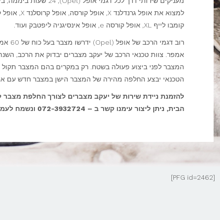
מעניקים שירותי דרך לכל דגמי אופל (Opel), 24
למצוא את אופל גרנדלנד X
קומבו לייף XL, אופל קורסה e, אופל אינסיגניה ליפטבק ועוד.
אמפר. צוות טכנאי הרכב של יעקב מצברים יבדוק את הרכב, השנתו
המצבר לפני ביצוע פעולה בשטח. רק במקרים בהם המצבר תקול או
הטכנאי יבצע החלפה מהירה של המצבר הישן במצבר חדש עם אח
להזמנת ניידת שירות של יעקב מצברים לצורך החלפת מצבר ל
הבית, ניתן ליצור עימנו קשר ב – 072-3932724 ונשמח לעמוד לרשותך.
[PFG id=2462]