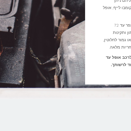
 שעות ביממה, ביניהם ניתן
, אופל קורסה, אופל קרוסלנד X, אופל קומבו לייף, אופל
רוב דגמי הרכב של אופל (Opel) ידרשו מצבר בעל כוח של 60 אמפר עד 72
ן ותקינות
 גמור לחלוטין,
ריות מלאה.
רכב אופל עד