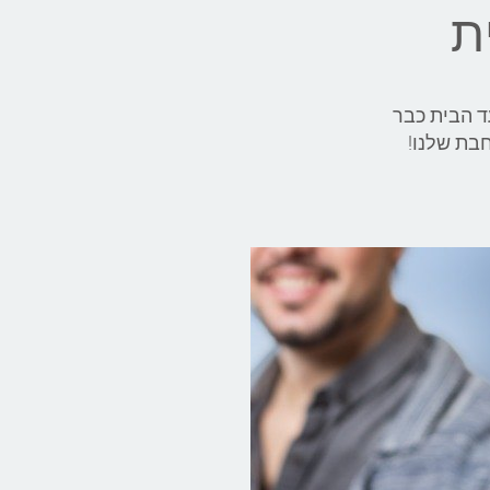
של יעקב מצברים מעניק שירותי בדיקה, הטענה או החלפה של מצבר לאופל (Opel) עד הבית כבר