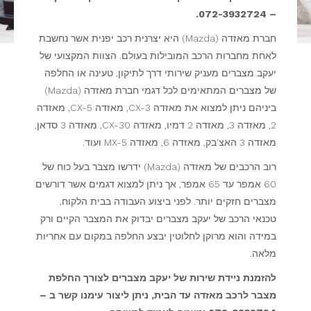
– 072-3932724.
חברת מאזדה (Mazda) היא יצרנית רכב יפנית אשר נחשבת
לאחת מחברות הרכב המובילות בעולם. הצוות המקצועי של
יעקב מצברים מעניק שירותי דרך לתיקון, טעינה או החלפה
של מצברים המתאימים לכל דגמי חברת מאזדה (Mazda)
ביניהם ניתן למצוא את מאזדה CX-3, מאזדה CX-5, מאזדה
2, מאזדה 3, מאזדה 2 דמיו, מאזדה CX-30, מאזדה 3 סדאן,
מאזדה 3 האצ'בק, מאזדה 6, מאזדה MX-5 ועוד.
רוב הרכבים של מאזדה (Mazda) ידרשו מצבר בעל כוח של
60 אמפר עד 65 אמפר, אך ניתן למצוא דגמים אשר דורשים
מצברים חזקים יותר. לפני ביצוע העבודה בבית הלקוח,
טכנאי הרכב של יעקב מצברים יבדוק את המצבר הקיים ורק
במידה והוא מרוקן לחלוטין יבצע החלפה במקום עם אחריות
מלאה.
להזמנת ניידת שירות של יעקב מצברים לצורך החלפת
מצבר לרכב מאזדה עד הבית, ניתן ליצור עימנו קשר ב –