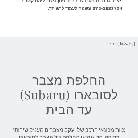
מצבר לרכב סובארו עד הבית, ניתן ליצור עימנו קשר ב –
072-3932724 ונשמח לעמוד לרשותך.
[PFG id=2462]
החלפת מצבר
לסובארו (Subaru)
עד הבית
צוות מכונאי הרכב של יעקב מצברים מעניק שירותי
בדיקה, הטענה או החלפה של מצבר לסובארו