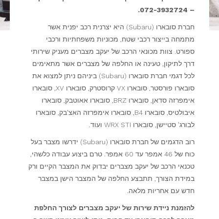
– 072-3932724.
חברת סובארו (Subaru) היא יצרנית רכב יפנית אשר
מתמחה בייצור רכבי שטח, מכוניות משפחתיות ורכבי
ספורט. צוות מכונאי הרכב של יעקב מצברים מעניק שירותי
דרך לתיקון, טעינה או החלפה של מצברים אשר מתאימים
לכל דגמי חברת סובארו (Subaru) ביניהם ניתן למצוא את
סובארו פורסטר, סובארו VX קרוסטרק, סובארו XV, סובארו
אימפרזה סדאן, סובארו BRZ, סובארו אאוטבק, סובארו
איבולטיס, סובארו B4, סובארו אימפרזה האצ'בק, סובארו
לבורג' סטיישן, סובארו WRX STI ועוד.
רוב הדגמים של חברת סובארו (Subaru) ידרשו מצבר בעל
כוח של 46 אמפר עד 60 אמפר. טרם ביצוע עבודה כלשהי,
טכנאי הרכב של יעקב מצברים יבדוק את המצבר הקיים ורק
במידת הצורך, תתבצע החלפה של המצבר הישן במצבר
חדש עם אחריות מלאה.
להזמנת ניידת שירות של יעקב מצברים לצורך החלפת