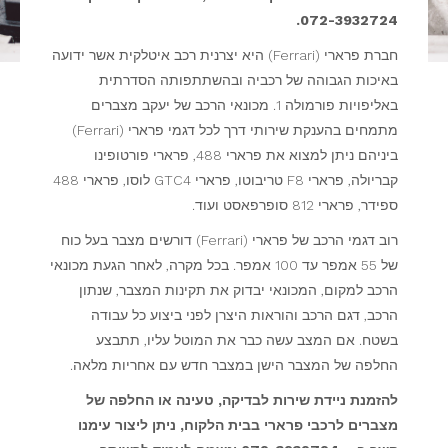
072-3932724.
חברת פרארי (Ferrari) היא יצרנית רכב איטלקית אשר ידועה
באיכות הגבוהה של רכביה ובהשתתפותה הסדרתית
באליפויות פורמולה 1. מכונאי הרכב של יעקב מצברים
מתמחים בהענקת שירותי דרך לכל דגמי פרארי (Ferrari)
ביניהם ניתן למצוא את פרארי 488, פרארי פורטופינו
קבריולה, פרארי F8 טריבוטו, פרארי GTC4 לוסו, פרארי 488
ספידר, פרארי 812 סופרפאסט ועוד.
רוב דגמי הרכב של פרארי (Ferrari) דורשים מצבר בעל כוח
של 55 אמפר עד 100 אמפר. בכל מקרה, לאחר הגעת מכונאי
הרכב למקום, המכונאי יבדוק את תקינות המצבר, שנתון
הרכב, דגם הרכב והוראות היצרן לפני ביצוע כל עבודה
בשטח. אם המצב עשה כבר את המוטל עליו, תתבצע
החלפה של המצבר הישן במצבר חדש עם אחריות מלאה.
להזמנת ניידת שירות לבדיקה, טעינה או החלפה של
מצברים לרכבי פרארי בבית הלקוח, ניתן ליצור עימנו