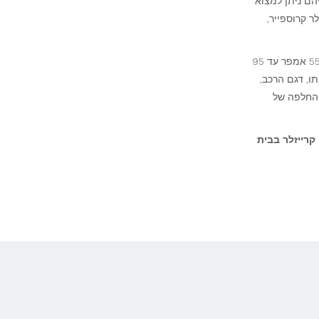
 לכל דגמי הרכב של קרייזלר (Chrysler) ביניהם ניתן למצוא
לר קרוספייר,
לרוב, דגמי רכב של קרייזלר (Chrysler) ידרשו מצבר בעל כוח של 55 אמפר עד 95
ו, דגם הרכב,
 החלפה של
רי קרייזלר בבית