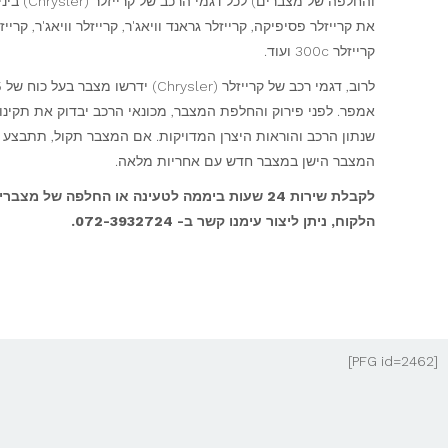
והחלפה של מצברים)
את קרייזלר פסיפיקה, קרייזלר גראנד וויאג'ר, קרייזלר וויאג'ר, קרייז
קרייזלר 300c ועוד.
אמפר. לפני פירוק והחלפת המצבר, מכונאי הרכב יבדוק את תקינות
שנתון הרכב והוראות היצרן המדויקות. אם המצבר תקול, תתבצע
המצבר הישן במצבר חדש עם אחריות מלאה.
לקבלת שירות 24 שעות ביממה לטעינה או החלפה של מצב
הלקוח, ניתן ליצור עימנו קשר ב- 072-3932724.
[PFG id=2462]