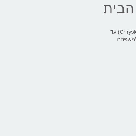
צוות מכונאי הרכב של יעקב מצברים מעניק שירותי בדיקה, הטענה או החלפה של מצבר לקרייזלר (Chrysler) עד
רף למשפחה