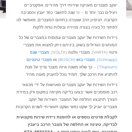
יעקב מצברים מעניקה שירותי דרך מהירים, אפקטיביים
ויעילים כבר יותר מ – 15 שנה לתושבי כפר יעבץ והסביבה
הקרובה. הניסיון הרב שצברנו בתחום המצברים, מאפשר לנו
לפתור כל בעיה בצורה מהירה ובעלות נוחה ללקוח.
ניידות השירות של יעקב מצברים עמוסות במצברים של כל
המותגים הגדולים בשוק, ביניהם ניתן למצוא את מצברי
ורטה (VARTA), מצברי וולטה (VOLTA),
מצברי שנפ
(Schnapp)
,
מצברי בוש (BOSCH)
או
מצברי טיטניום
(Titanium)
– כך שלא משנה איזה מצבר צריך על מנת
להתניע את הרכב שלך, תמיד נוכל להעניק מענה מהיר.
ניידות השירות של יעקב מצברים מאוישות על ידי מכונאי
רכב מוסמכים אשר יבצעו בדיקה מקיפה במקום ורק במידת
הצורך תתבצע החלפה של המצבר. השירות של יעקב
מצברים יעניק לך שקט נפשי ושקט תעשייתי לשנים הקרובות.
לקבלת פרטים נוספים או להזמנת ניידת שירות מקצועית
לבדיקה, טעינה או החלפה של מצבר הרכב ביעבץ
והסביבה, ניתן ליצור עימנו קשר ב –072-3932724