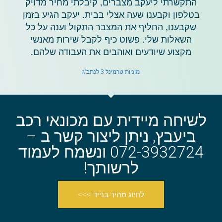
התקשרתי ליעקב מצברים, קיבלתי מחיר מדויק
בטלפון וקבענו שעה אצלי בבית. יעקב הגיע בזמן
שקבענו, החליף את המצבר התקול וענה על כל
השאלות שלי. פשוט כיף לקבל שירות מאנשי
מקצוע שיודעים ואוהבים את העבודה שלהם.
מוניות טרמינל 3 לנתב"ג
לשיחה מיידית עם מכונאי רכב
ביעבץ, ניתן ליצור קשר ב –
072-3932724 ונשמח לעמוד
לרשותך!
לחיוג מהיר בנייד >>>