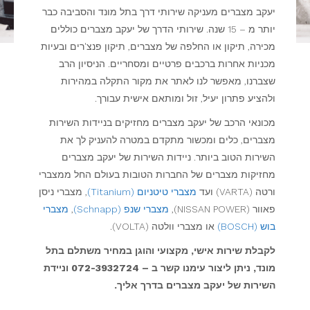
יעקב מצברים מעניקה שירותי דרך בתל מונד והסביבה כבר
יותר מ – 15 שנה. שירותי הדרך של יעקב מצברים כוללים
מכירה, תיקון או החלפה של מצברים, תיקון פנצ'רים ובעיות
מכניות אחרות ברכבים פרטיים ומסחריים. הניסיון הרב
שצברנו, מאפשר לנו לאתר את מקור התקלה במהירות
ולהציע פתרון יעיל, זול ומותאם אישית עבורך.
מכונאי הרכב של יעקב מצברים מחזיקים בניידות השירות
מצברים, כלים ומכשור מתקדם במטרה להעניק לך את
השירות הטוב ביותר. ניידות השירות של יעקב מצברים
מחזיקות מצברים של החברות הטובות בעולם החל ממצברי
ורטה (VARTA) ועד
מצברי טיטניום (Titanium)
, מצברי ניסן
פאוור (NISSAN POWER),
מצברי שנפ (Schnapp)
,
מצברי
בוש (BOSCH)
או מצברי וולטה (VOLTA).
לקבלת שירות אישי, מקצועי והוגן במחיר משתלם בתל
מונד, ניתן ליצור עימנו קשר ב – 072-3932724 וניידת
השירות של יעקב מצברים בדרך אליך.