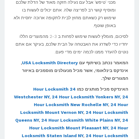
מכני 'טיפש' אבל עם נעילה חזקה מאוד של הדלת שלכם
ומוסיף קושי רב לפריצה שלה. אתם יכולים לעשות בו
שימוש רק כשאתם מחוץ לבית לתקופה ארוכה יחסית ולא
באופן שוטף.
לסיכום, מומלץ לעשות שימוש לפחות ב 2-3 מהמוצרים הללו
יחדיו כדי לשדרג את האבטחה על הבית שלכם, בעיקר אם אתם
נוטים להעדר ממנו לכמה ימים מדי פעם.
המאמר נכתב בשיתוף עם
USA Locksmith Directory
,
אינדקס בינלאומי, אשר מכיל מנעולנים מוסמכים באיזור
המגורים שלך.
האינדקס מכיל מותגים כמו
24 Hour Locksmith
Westchester NY
,
24 Hour Locksmith Yonkers NY
,
24
Hour Locksmith New Rochelle NY
,
24 Hour
Locksmith Mount Vernon NY
,
24 Hour Locksmith
Queens NY
,
24 Hour Locksmith White Plains NY
,
24
Hour Locksmith Mount Pleasant NY,
24 Hour
Locksmith Staten Island NY
,
24 Hour Locksmith