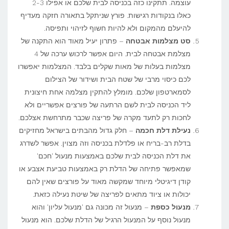
עוצמה. תתקינו כזה בכניסה לבית שלכם או אפילו 2-3
כאלו בנקודות רגישות. פורץ שניתקל בתאורה חזקה מעדיף
להיעלם מהמקום ולא להיות חשוף לזיהוי ותפיסה.
סט מצלמות אבטחה
– פתרון יעיל מאוד הוא התקנה של
מצלמת אבטחה לבית. היום אפשר לרכוש ערכה של 4
מצלמות בעלות של מאות שקלים בלבד. המצלמות יאפשרו
לכם כיסוי מרבי של שטח הבית ושידור של הצילום
לסמארטפון שלכם. מומלץ להתקין מצלמה אחת חיצונית
ליד הכניסה לבית לשם הרתעה של פורצים אפשריים ולא
לחכות רק לתעד מקרה של פריצה שכבר מתרחשת אצלכם.
נעילת דלת חכמה
– חלק גדול מהבתים בישראל מחזיקים
בדלת רב-בריח או פלדלת בכניסה וזה מצוין. אפשר לשדרג
את דלת הכניסה לבית שלכם באמצעות מנעול 'חכם'
שמאפשר פתיחה של הדלת רק באמצעות טביעת אצבע או
קודן דיגיטלי מיוחד שמקשה מאוד על פורצים שאין להם
יכולות או ציוד מתאים לפריצה של שיטת נעילה כזאת.
מנעול כספת
– מנעול זה מכונה גם 'מנעול עליון' והוא
מנעול נוסף על המנעול הרגיל של הדלת שלכם. הוא מנעול