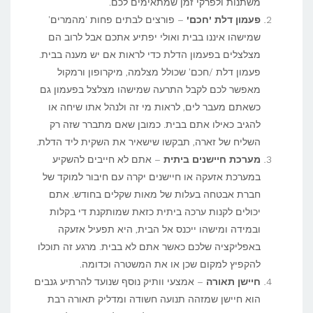
משתנות ולפרקי זמן שמתאימים לכם.
פעמון דלת 'חכם'
– פורצים לבתים פחות 'מהמרים'
שמישהו איננו בבית ואולי יפתיע אתכם אבל לרוב הם
מצלצלים בפעמון הדלת כדי לראות אם יש מענה בבית.
פעמון דלת /חכם' שכולל מצלמה, מיקרופון ורמקול
מאפשר לכם לקבל התרעה שמישהו מצלצל בפעמון גם
כשאתם מעבר לים, לראות מי זה ולנהל אתו שיחה או
להגיב כאילו אתם בבית. כמובן שאם מתברר שזה רק
השליח של זארה, תבקשו שישאיר את השקית ליד הדלת.
מערכת חיישנים ביתית
– אתם לא חייבים להשקיע
במערכת אזעקה או חיישנים יקרה עם חיבור למוקד של
חברת אבטחה בעלות של מאות שקלים בחודש. אתם
יכולים לקנות ערכה ביתית כזאת שמותקנת די בקלות
ובמידה ומישהו ייכנס אל הבית, היא תפעיל אזעקה
באפליקציה שלכם כאשר אתם לא בבית. מרגע זה תוכלו
להקפיץ למקום שכן או את המשטרה וכדומה.
חיישן תאורה
– אמצעי וותיק נוסף שנועד להרתיע גנבים
הוא חיישן שמזהה תנועה חשודה ומדליק תאורה רבת